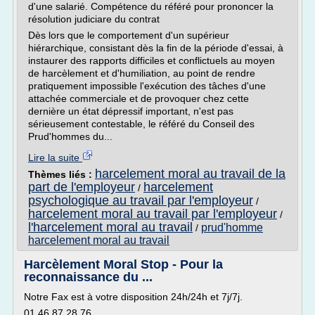
d'une salarié. Compétence du référé pour prononcer la
résolution judiciare du contrat
Dès lors que le comportement d'un supérieur
hiérarchique, consistant dès la fin de la période d'essai, à
instaurer des rapports difficiles et conflictuels au moyen
de harcèlement et d'humiliation, au point de rendre
pratiquement impossible l'exécution des tâches d'une
attachée commerciale et de provoquer chez cette
dernière un état dépressif important, n'est pas
sérieusement contestable, le référé du Conseil des
Prud'hommes du...
Lire la suite
harcelement moral au travail de la
Thèmes liés :
part de l'employeur
harcelement
/
psychologique au travail par l'employeur
/
harcelement moral au travail par l'employeur
/
l'harcelement moral au travail
prud'homme
/
harcelement moral au travail
Harcèlement Moral Stop - Pour la
reconnaissance du ...
Notre Fax est à votre disposition 24h/24h et 7j/7j.
01.46.87.28.76