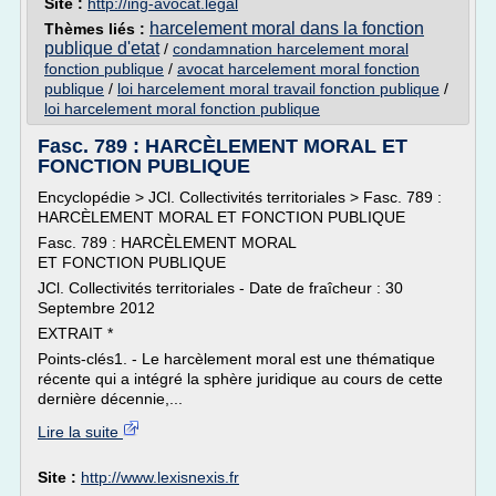
Site :
http://ing-avocat.legal
harcelement moral dans la fonction
Thèmes liés :
publique d'etat
/
condamnation harcelement moral
fonction publique
/
avocat harcelement moral fonction
publique
/
loi harcelement moral travail fonction publique
/
loi harcelement moral fonction publique
Fasc. 789 : HARCÈLEMENT MORAL ET
FONCTION PUBLIQUE
Encyclopédie > JCl. Collectivités territoriales > Fasc. 789 :
HARCÈLEMENT MORAL ET FONCTION PUBLIQUE
Fasc. 789 : HARCÈLEMENT MORAL
ET FONCTION PUBLIQUE
JCl. Collectivités territoriales - Date de fraîcheur : 30
Septembre 2012
EXTRAIT *
Points-clés1. - Le harcèlement moral est une thématique
récente qui a intégré la sphère juridique au cours de cette
dernière décennie,...
Lire la suite
Site :
http://www.lexisnexis.fr