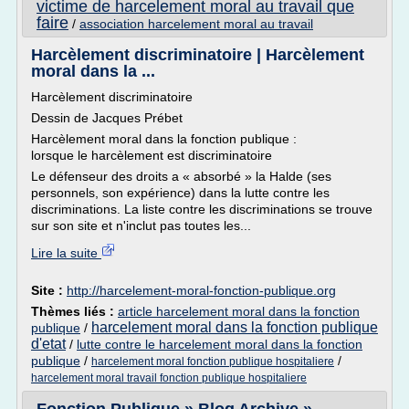
victime de harcelement moral au travail que
faire
/
association harcelement moral au travail
Harcèlement discriminatoire | Harcèlement
moral dans la ...
Harcèlement discriminatoire
Dessin de Jacques Prébet
Harcèlement moral dans la fonction publique :
lorsque le harcèlement est discriminatoire
Le défenseur des droits a « absorbé » la Halde (ses
personnels, son expérience) dans la lutte contre les
discriminations. La liste contre les discriminations se trouve
sur son site et n'inclut pas toutes les...
Lire la suite
Site :
http://harcelement-moral-fonction-publique.org
Thèmes liés :
article harcelement moral dans la fonction
harcelement moral dans la fonction publique
publique
/
d'etat
/
lutte contre le harcelement moral dans la fonction
publique
/
/
harcelement moral fonction publique hospitaliere
harcelement moral travail fonction publique hospitaliere