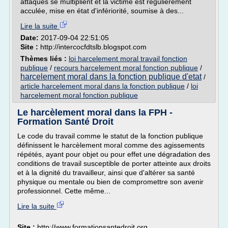
attaques se multiplient et la victime est régulièrement
acculée, mise en état d'infériorité, soumise à des...
Lire la suite
Date:
2017-09-04 22:51:05
Site :
http://intercocfdtslb.blogspot.com
Thèmes liés :
loi harcelement moral travail fonction
publique
/
recours harcelement moral fonction publique
/
harcelement moral dans la fonction publique d'etat
/
article harcelement moral dans la fonction publique
/
loi
harcelement moral fonction publique
Le harcèlement moral dans la FPH -
Formation Santé Droit
Le code du travail comme le statut de la fonction publique
définissent le harcèlement moral comme des agissements
répétés, ayant pour objet ou pour effet une dégradation des
conditions de travail susceptible de porter atteinte aux droits
et à la dignité du travailleur, ainsi que d'altérer sa santé
physique ou mentale ou bien de compromettre son avenir
professionnel. Cette même...
Lire la suite
Site :
http://www.formationsantedroit.org