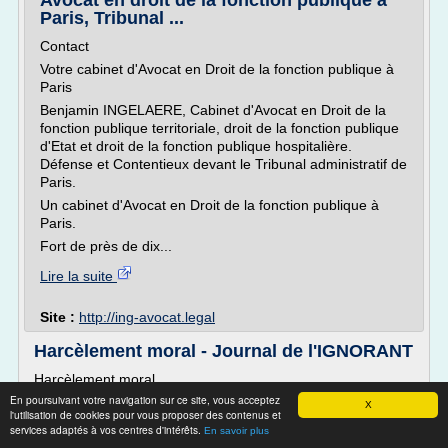
Avocat en droit de la fonction publique à
Paris, Tribunal ...
Contact
Votre cabinet d'Avocat en Droit de la fonction publique à
Paris
Benjamin INGELAERE, Cabinet d'Avocat en Droit de la
fonction publique territoriale, droit de la fonction publique
d'Etat et droit de la fonction publique hospitalière.
Défense et Contentieux devant le Tribunal administratif de
Paris.
Un cabinet d'Avocat en Droit de la fonction publique à
Paris.
Fort de près de dix...
Lire la suite
Site :
http://ing-avocat.legal
Harcèlement moral - Journal de l'IGNORANT
Harcèlement moral
En poursuivant votre navigation sur ce site, vous acceptez
X
l'utilisation de cookies pour vous proposer des contenus et
Le harcèlement moral est une
services adaptés à vos centres d'intérêts.
En savoir plus
conduite abusive qui par des gestes, paroles,