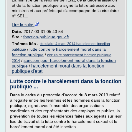
La ministre de la réforme de l'Etat, de la décentralisation
et de la fonction publique a signé la lettre adressée aux
ministres et aux préfets qui s'accompagne de la circulaire
n° SE1...
Lire la suite
Date:
2017-03-31 05:43:54
Site :
fonction-publique.gouv.fr
Thèmes liés :
circulaire 4 mars 2014 harcelement fonction
/
lutte contre le harcelement moral dans la
publique
fonction publique
/
circulaire harcelement fonction publique
/
sanction pour harcelement moral dans la fonction
2014
harcelement moral dans la fonction
publique
/
publique d'etat
Lutte contre le harcèlement dans la fonction
publique ...
Dans le cadre du protocole d'accord du 8 mars 2013 relatif
à l'égalité entre les femmes et les hommes dans la fonction
publique, signé avec l'ensemble des organisations
syndicales et des représentants des employeurs publics, la
prévention de toutes les violences faites aux agents sur leur
lieu de travail et la lutte contre le harcèlement sexuel et le
harcèlement moral ont été inscrites...