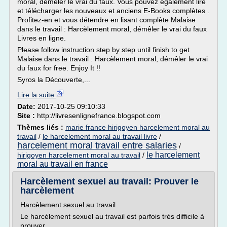
moral, démêler le vrai du faux. Vous pouvez également lire
et télécharger les nouveaux et anciens E-Books complètes .
Profitez-en et vous détendre en lisant complète Malaise
dans le travail : Harcèlement moral, démêler le vrai du faux
Livres en ligne.
Please follow instruction step by step until finish to get
Malaise dans le travail : Harcèlement moral, démêler le vrai
du faux for free. Enjoy It !!
Syros la Découverte,...
Lire la suite
Date:
2017-10-25 09:10:33
Site :
http://livresenlignefrance.blogspot.com
Thèmes liés :
marie france hirigoyen harcelement moral au
travail
/
le harcelement moral au travail livre
/
harcelement moral travail entre salaries
/
le harcelement
hirigoyen harcelement moral au travail
/
moral au travail en france
Harcèlement sexuel au travail: Prouver le
harcèlement
Harcèlement sexuel au travail
Le harcèlement sexuel au travail est parfois très difficile à
prouver.