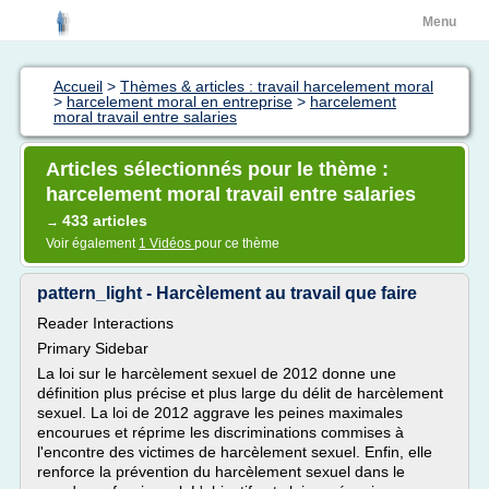
Menu
Accueil
>
Thèmes & articles : travail harcelement moral
>
harcelement moral en entreprise
>
harcelement
moral travail entre salaries
Articles sélectionnés pour le thème :
harcelement moral travail entre salaries
433 articles
→
Voir également
1 Vidéos
pour ce thème
pattern_light - Harcèlement au travail que faire
Reader Interactions
Primary Sidebar
La loi sur le harcèlement sexuel de 2012 donne une
définition plus précise et plus large du délit de harcèlement
sexuel. La loi de 2012 aggrave les peines maximales
encourues et réprime les discriminations commises à
l'encontre des victimes de harcèlement sexuel. Enfin, elle
renforce la prévention du harcèlement sexuel dans le