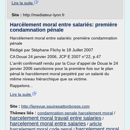
Lire la suite
Site :
http://mediateur-lyon.fr
Harcèlement moral entre salariés: première
condamnation pénale
Harcèlement moral entre salariés: première condamnation
pénale
Rédigé par Stéphane Flichy le 18 Juillet 2007
CA Douai 24 janvier 2006, JCP E 2007 n°22, p.47
L'arrêt confirmatif rendu par la Cour d'appel de Douai le 24
janvier 2006 sanctionne pour la première fois sur le plan
pénal le harcèlement moral perpétré par un salarié du
même niveau hiérarchique que sa victime.
Rappelons...
Lire la suite
Site :
http://larevue.squirepattonboggs.com
Thèmes liés :
condamnation penale harcelement moral
/
harcelement moral travail entre salaries
/
harcelement moral entre salaries
article
/
harcelement moral
harcelement moral code penal
/