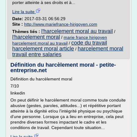
porter atteinte à ses droits et à...
Lire la suite
Date:
2017-03-31 06:56:29
Site :
http://www.mariefrance-hirigoyen.com
l'harcelement moral au travail
Thèmes liés :
/
l'harcelement moral
/
marie france hirigoyen
code du travail
harcelement moral au travail
/
harcelement moral article
harcelement moral
/
travail entre salaries
Définition du harcèlement moral - petite-
entreprise.net
Définition du harcèlement moral
7/10
linkedin
On peut définir le harcèlement moral comme toute conduite
abusive (gestes, paroles, attitudes...) et répétitive portant
atteinte à la dignité et/ou l'intégrité physique ou psychique
d'une personne. Lorsque ça a lieu en entreprise, cela peut
prendre diverses formes impactant le cadre et les
conditions de travail. Cependant toute situation...
Lire la suite