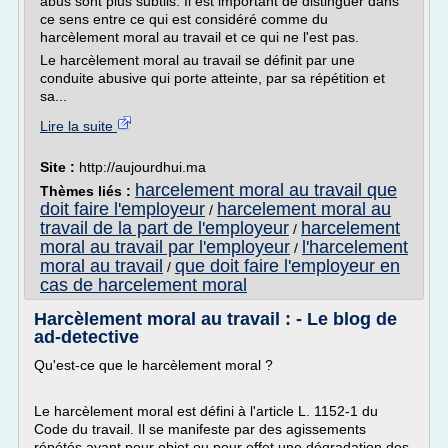
abus sont plus subtils. Il est important de distinguer dans
ce sens entre ce qui est considéré comme du
harcèlement moral au travail et ce qui ne l'est pas.
Le harcèlement moral au travail se définit par une
conduite abusive qui porte atteinte, par sa répétition et
sa...
Lire la suite
Site :
http://aujourdhui.ma
harcelement moral au travail que
Thèmes liés :
doit faire l'employeur
harcelement moral au
/
travail de la part de l'employeur
harcelement
/
moral au travail par l'employeur
l'harcelement
/
moral au travail
que doit faire l'employeur en
/
cas de harcelement moral
Harcèlement moral au travail : - Le blog de
ad-detective
Qu'est-ce que le harcèlement moral ?
Le harcèlement moral est défini à l'article L. 1152-1 du
Code du travail. Il se manifeste par des agissements
répétés ayant pour objet ou pour effet une dégradation des