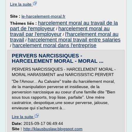
Lire la suite
Site :
le-harcelement-moral.fr
harcelement moral au travail de la
Thèmes liés :
part de l'employeur
harcelement moral au
/
travail par l'employeur
l'harcelement moral au
/
travail
harcelement moral travail entre salaries
/
harcelement moral dans l'entreprise
/
PERVERS NARCISSIQUES -
HARCELEMENT MORAL - MORAL ...
PERVERS NARCISSIQUES - HARCELEMENT MORAL -
MORAL HARASSMENT and NARCISSISTIC PERVERT
"De l'Amour... Au Calvaire" traite du harcèlement moral,
de la manipulation perverse et insidieuse, de la
perversion narcissique au coeur d'une famille dite "Bien
sous tous rapports, trop lisse, parfaite". Une mère
castratrice, despotique,une soeur perverse, jalouse,
envieuse qui s'acharnent à...
Lire la suite
Date:
2015-09-17 06:49:44
Site :
http://klausbuslaw.blogspot.com