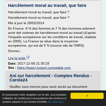
Harcèlement moral au travail, que faire
Harcèlement moral au travail, que faire ?
Harcèlement moral au travail, que faire ?
Mis à jour le 28/02/2014
En France, 8 % des femmes et 7 % des hommes estiment
avoir été victimes de harcèlement moral au travail (d'après
l'enquête européenne sur les conditions de travail, réalisée
en 2005). La France se situe dans la moyenne
européenne, qui est de 5 % (source site de l'INRS).
Donnez...
Lire la suite
Date:
2017-12-06 21:30:29
Site :
https://www.l-expert-comptable.com
Ani sur harcelement - Comptes Rendus -
Carola24
Veuillez vous inscrire pour avoir accès au document.
Aperçu du document
En poursuivant votre navigation sur ce site, vous acceptez
X
sur le harcèlement et la violence au travail
l'utilisation de cookies pour vous proposer des contenus et
services adaptés à vos centres d'intérêts.
En savoir plus
PLAN/