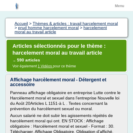
Menu
Accueil
>
Thèmes & articles : travail harcelement moral
>
prud homme harcelement moral
>
harcelement
moral au travail article
Articles sélectionnés pour le thème :
harcelement moral au travail article
590 articles
→
Voir également
1 Vidéos
pour ce thème
Affichage harcèlement moral - Détergent et
accessoire
Panneau affichage obligatoire en entreprise Lutte contre le
Harcèlement moral et sexuel dans l'entreprise Nouvelle loi
du Août 20Articles L 1151-à L . Textes concernant la
prévention du harcèlement sexuel ou moral.
Aucun salarié ne doit subir les agissements répétés de
harcèlement moral qui ont. EN STOCK : Affichage
obligatoire : Harcèlement moral et sexuel - Format : 30.
Télécharger, Affichage Obligatoire, Obligation d'affiché,