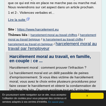
que ce qui est mis en place ne marche pas ou marche mal.
Nous reviendrons sur cet aspect dans un article prochain.
1 et 2-. Violences verbales et...
Lire la suite
Site :
https://www.harcelement.eu
Thèmes liés :
/
harcelement moral au travail chiffres
harcelement
/
/
moral au travail belgique
le harcelement au travail chiffre
harcelement moral au
/
harcelement au travail en belgique
travail par l'employeur
Harcèlement moral au travail, en famille,
en couple : ce ...
Harcèlement moral : comment prouver l'infraction ?
Le harcèlement moral est un délit passible de peines
d'emprisonnement. Si vous êtes victime de harcèlement
moral, vous avez le choix entre plusieurs procédures pour
faire cesser le harcèlement et obtenir la condamnation de
l'auteur des faits. On vous explique tout en 5 minutes.
En poursuivant votre navigation sur ce site, vous acceptez
Harcèlement moral : définition juridique
X
l'utilisation de cookies pour vous proposer des contenus et
Le harcèlement...
services adaptés à vos centres d'intérêts.
En savoir plus