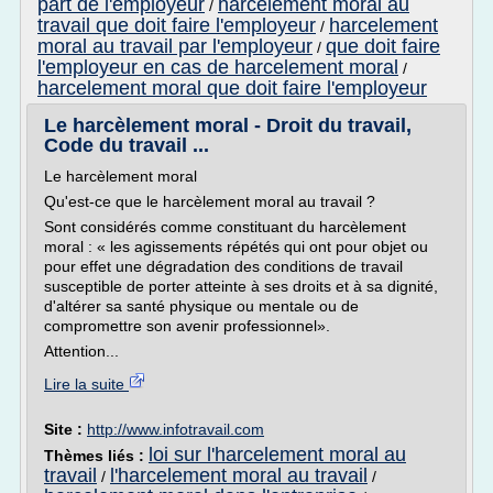
part de l'employeur
harcelement moral au
/
travail que doit faire l'employeur
harcelement
/
moral au travail par l'employeur
que doit faire
/
l'employeur en cas de harcelement moral
/
harcelement moral que doit faire l'employeur
Le harcèlement moral - Droit du travail,
Code du travail ...
Le harcèlement moral
Qu'est-ce que le harcèlement moral au travail ?
Sont considérés comme constituant du harcèlement
moral : « les agissements répétés qui ont pour objet ou
pour effet une dégradation des conditions de travail
susceptible de porter atteinte à ses droits et à sa dignité,
d'altérer sa santé physique ou mentale ou de
compromettre son avenir professionnel».
Attention...
Lire la suite
Site :
http://www.infotravail.com
loi sur l'harcelement moral au
Thèmes liés :
travail
l'harcelement moral au travail
/
/