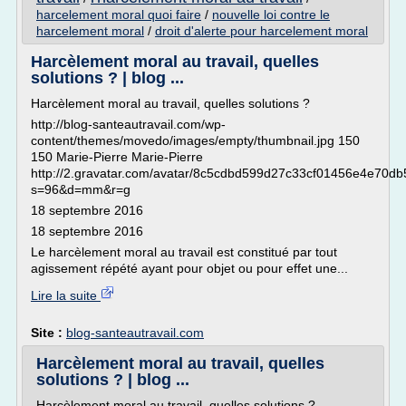
harcelement moral quoi faire
/
nouvelle loi contre le
harcelement moral
/
droit d'alerte pour harcelement moral
Harcèlement moral au travail, quelles
solutions ? | blog ...
Harcèlement moral au travail, quelles solutions ?
http://blog-santeautravail.com/wp-
content/themes/movedo/images/empty/thumbnail.jpg 150
150 Marie-Pierre Marie-Pierre
http://2.gravatar.com/avatar/8c5cdbd599d27c33cf01456e4e70db
s=96&d=mm&r=g
18 septembre 2016
18 septembre 2016
Le harcèlement moral au travail est constitué par tout
agissement répété ayant pour objet ou pour effet une...
Lire la suite
Site :
blog-santeautravail.com
Harcèlement moral au travail, quelles
solutions ? | blog ...
Harcèlement moral au travail, quelles solutions ?