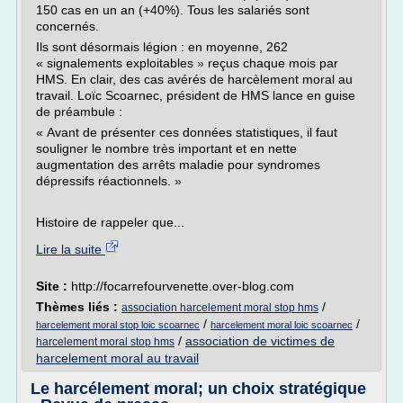
150 cas en un an (+40%). Tous les salariés sont
concernés.
Ils sont désormais légion : en moyenne, 262
« signalements exploitables » reçus chaque mois par
HMS. En clair, des cas avérés de harcèlement moral au
travail. Loïc Scoarnec, président de HMS lance en guise
de préambule :
« Avant de présenter ces données statistiques, il faut
souligner le nombre très important et en nette
augmentation des arrêts maladie pour syndromes
dépressifs réactionnels. »
Histoire de rappeler que...
Lire la suite
Site :
http://focarrefourvenette.over-blog.com
Thèmes liés :
/
association harcelement moral stop hms
/
/
harcelement moral stop loic scoarnec
harcelement moral loic scoarnec
/
association de victimes de
harcelement moral stop hms
harcelement moral au travail
Le harcélement moral; un choix stratégique