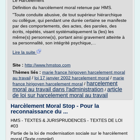
Le Harcèlement
Définition du harcèlement moral retenue par HMS.
"Toute conduite abusive, de tout supérieur hiérarchique
ou collègue, qui pendant une durée certaine se manifeste
par des comportements, des actes, des paroles, des
écrits, répétés, visant systématiquement la (les) les
même(s) personne(s), portant ainsi gravement atteinte à
sa personnalité, son intégrité psychique,...
Lire la suite
Site :
http://www.hmstop.com
Thèmes liés :
marie france hirigoyen harcelement moral
au travail
/
loi 17 janvier 2002 harcelement moral
/
marie
harcelement
france hirigoyen harcelement moral
/
moral au travail dans l'administration
article
/
de loi sur harcelement moral au travail
Harcèlement Moral Stop - Pour la
reconnaissance du ...
HMS - TEXTES & JURISPRUDENCES - TEXTES DE LOI
#03
Partie de la loi de modernisation sociale sur le harcèlement
moral (Texte complet)