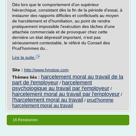
Dès lors que le comportement d'un supérieur
hiérarchique, consistant dès la fin de la période d'essai, à
instaurer des rapports difficiles et conflictuels au moyen
de harcèlement et d'humiliation, au point de rendre
pratiquement impossible l'exécution des tâches d'une
attachée commerciale et de provoquer chez cette
dernière un état dépressif important, n'est pas
sérieusement contestable, le référé du Conseil des
Prud'hommes du...
Lire la suite
Site :
http://www.hmstop.com
harcelement moral au travail de la
Thèmes liés :
part de l'employeur
harcelement
/
psychologique au travail par l'employeur
/
harcelement moral au travail par l'employeur
/
l'harcelement moral au travail
prud'homme
/
harcelement moral au travail
16 Ressources