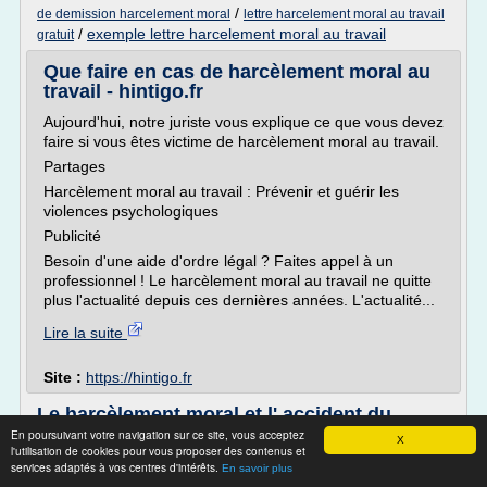
/
de demission harcelement moral
lettre harcelement moral au travail
/
exemple lettre harcelement moral au travail
gratuit
Que faire en cas de harcèlement moral au
travail - hintigo.fr
Aujourd'hui, notre juriste vous explique ce que vous devez
faire si vous êtes victime de harcèlement moral au travail.
Partages
Harcèlement moral au travail : Prévenir et guérir les
violences psychologiques
Publicité
Besoin d'une aide d'ordre légal ? Faites appel à un
professionnel ! Le harcèlement moral au travail ne quitte
plus l'actualité depuis ces dernières années. L'actualité...
Lire la suite
Site :
https://hintigo.fr
Le harcèlement moral et l' accident du
travail - Portail
En poursuivant votre navigation sur ce site, vous acceptez
X
l'utilisation de cookies pour vous proposer des contenus et
Sujet: Le harcèlement moral et l' accident du travail
services adaptés à vos centres d'intérêts.
En savoir plus