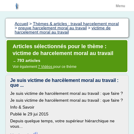
Menu
Accueil
>
Thèmes & articles : travail harcelement moral
>
preuve harcelement moral au travail
>
victime de
harcelement moral au travail
Articles sélectionnés pour le thème :
victime de harcelement moral au travail
793 articles
→
Voir également
7 Vidéos
pour ce thème
Je suis victime de harcèlement moral au travail :
que ...
Je suis victime de harcèlement moral au travail : que faire ?
Je suis victime de harcèlement moral au travail : que faire ?
Info & Savoir
Publié le 29 jui 2015
Depuis quelque temps, votre supérieur hiérarchique ne
vous...