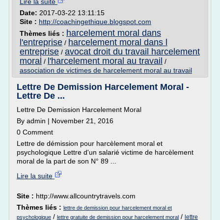
Lire la suite
Date:
2017-03-22 13:11:15
Site :
http://coachingethique.blogspot.com
harcelement moral dans
Thèmes liés :
l'entreprise
harcelement moral dans l
/
entreprise
avocat droit du travail harcelement
/
moral
l'harcelement moral au travail
/
/
association de victimes de harcelement moral au travail
Lettre De Demission Harcelement Moral -
Lettre De ...
Lettre De Demission Harcelement Moral
By admin | November 21, 2016
0 Comment
Lettre de démission pour harcèlement moral et
psychologique Lettre d'un salarié victime de harcèlement
moral de la part de son N° 89 ...
Lire la suite
Site :
http://www.allcountrytravels.com
Thèmes liés :
lettre de demission pour harcelement moral et
/
/
lettre
psychologique
lettre gratuite de demission pour harcelement moral