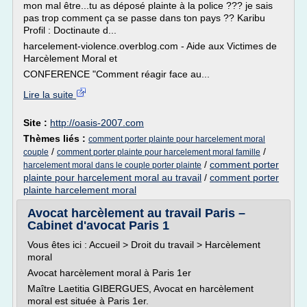
mon mal être...tu as déposé plainte à la police ??? je sais
pas trop comment ça se passe dans ton pays ?? Karibu
Profil : Doctinaute d...
harcelement-violence.overblog.com - Aide aux Victimes de
Harcèlement Moral et
CONFERENCE "Comment réagir face au...
Lire la suite
Site :
http://oasis-2007.com
Thèmes liés :
comment porter plainte pour harcelement moral
/
/
couple
comment porter plainte pour harcelement moral famille
/
comment porter
harcelement moral dans le couple porter plainte
plainte pour harcelement moral au travail
/
comment porter
plainte harcelement moral
Avocat harcèlement au travail Paris –
Cabinet d'avocat Paris 1
Vous êtes ici : Accueil > Droit du travail > Harcèlement
moral
Avocat harcèlement moral à Paris 1er
Maître Laetitia GIBERGUES, Avocat en harcèlement
moral est située à Paris 1er.