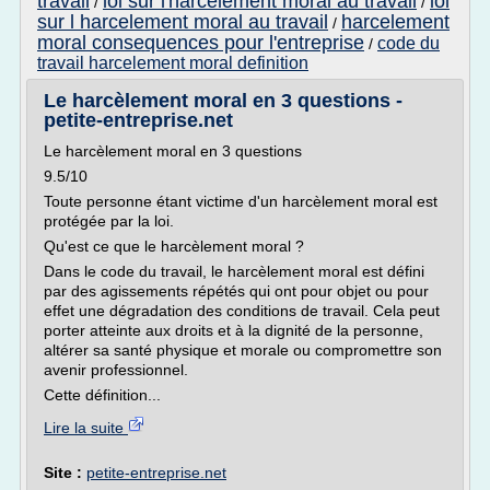
travail
loi sur l'harcelement moral au travail
loi
/
/
sur l harcelement moral au travail
harcelement
/
moral consequences pour l'entreprise
code du
/
travail harcelement moral definition
Le harcèlement moral en 3 questions -
petite-entreprise.net
Le harcèlement moral en 3 questions
9.5/10
Toute personne étant victime d'un harcèlement moral est
protégée par la loi.
Qu'est ce que le harcèlement moral ?
Dans le code du travail, le harcèlement moral est défini
par des agissements répétés qui ont pour objet ou pour
effet une dégradation des conditions de travail. Cela peut
porter atteinte aux droits et à la dignité de la personne,
altérer sa santé physique et morale ou compromettre son
avenir professionnel.
Cette définition...
Lire la suite
Site :
petite-entreprise.net