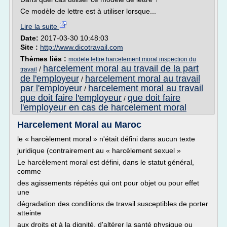
Ce modèle de lettre est à utiliser lorsque...
Lire la suite
Date:
2017-03-30 10:48:03
Site :
http://www.dicotravail.com
Thèmes liés :
modele lettre harcelement moral inspection du
harcelement moral au travail de la part
/
travail
de l'employeur
harcelement moral au travail
/
par l'employeur
harcelement moral au travail
/
que doit faire l'employeur
que doit faire
/
l'employeur en cas de harcelement moral
Harcelement Moral au Maroc
le « harcèlement moral » n'était défini dans aucun texte
juridique (contrairement au « harcèlement sexuel »
Le harcèlement moral est défini, dans le statut général,
comme
des agissements répétés qui ont pour objet ou pour effet
une
dégradation des conditions de travail susceptibles de porter
atteinte
aux droits et à la dignité, d'altérer la santé physique ou