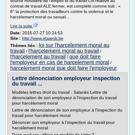
source ministere de l'emploi et du travail Loi relative au
contrat de travail ALE fermer, est complété comme suit : «
8° la protection des travailleurs contre la violence et le
harcèlement moral ou sexuel...
Lire la suite
Date:
2016-07-27 10:24:53
Site :
http://www.etaamb.be
loi sur l'harcelement moral au
Thèmes liés :
travail
l'harcelement moral au travail
/
/
l'harcelement au travail
que doit faire
/
l'employeur en cas de harcelement moral
/
harcelement moral que doit faire l'employeur
Lettre dénonciation employeur inspection
du travail ...
Modèles lettres droit du travail - Salariés Lettre de
dénonciation de son employeur à l'inspection du travail
pour harcèlement moral
Lettre de dénonciation de son employeur à l'inspection du
travail pour harcèlement moral
Dénoncer son employeur à l'inspection du travail pour
harcèlement moral
Dans quel cas utiliser ce modèle de lettre ?