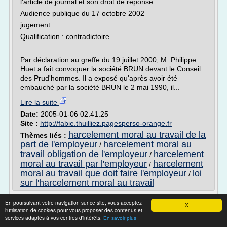
l'article de journal et son droit de réponse
Audience publique du 17 octobre 2002
jugement
Qualification : contradictoire
Par déclaration au greffe du 19 juillet 2000, M. Philippe
Huet a fait convoquer la société BRUN devant le Conseil
des Prud'hommes. Il a exposé qu'après avoir été
embauché par la société BRUN le 2 mai 1990, il...
Lire la suite
Date:
2005-01-06 02:41:25
Site :
http://fabie.thuilliez.pagesperso-orange.fr
harcelement moral au travail de la
Thèmes liés :
part de l'employeur
harcelement moral au
/
travail obligation de l'employeur
harcelement
/
moral au travail par l'employeur
harcelement
/
moral au travail que doit faire l'employeur
loi
/
sur l'harcelement moral au travail
Lettre prise acte rupture contrat de travail
En poursuivant votre navigation sur ce site, vous acceptez
X
harcèlement
l'utilisation de cookies pour vous proposer des contenus et
services adaptés à vos centres d'intérêts.
En savoir plus
RECHERCHER