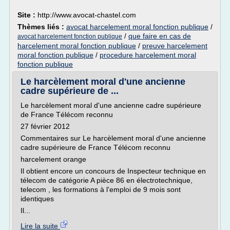
Site :
http://www.avocat-chastel.com
Thèmes liés :
avocat harcelement moral fonction publique
/
/
que faire en cas de
avocat harcelement fonction publique
harcelement moral fonction publique
/
preuve harcelement
moral fonction publique
/
procedure harcelement moral
fonction publique
Le harcèlement moral d'une ancienne
cadre supérieure de ...
Le harcèlement moral d'une ancienne cadre supérieure
de France Télécom reconnu
27 février 2012
Commentaires sur Le harcèlement moral d'une ancienne
cadre supérieure de France Télécom reconnu
harcelement orange
Il obtient encore un concours de Inspecteur technique en
télecom de catégorie A pièce 86 en électrotechnique,
telecom , les formations à l'emploi de 9 mois sont
identiques
Il...
Lire la suite