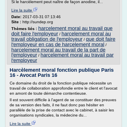
Si le harcèlement peut naître de façon anodine, il...
Lire la suite
Date:
2017-03-31 07:13:46
Site :
http://sundep.org
harcelement moral au travail que
Thèmes liés :
doit faire l'employeur
harcelement moral au
/
travail obligation de l'employeur
que doit faire
/
l'employeur en cas de harcelement moral
/
harcelement moral au travail de la part de
l'employeur
harcelement moral au travail par
/
l'employeur
Harcèlement moral fonction publique Paris
16 - Avocat Paris 16
Ce domaine du droit de la fonction publique nécessite un
travail de collaboration approfondie entre le client et l'avocat
en amont de toute démarche contentieuse.
Il est souvent difficile à l'agent de se constituer des preuves
de sa version des faits, il ne faut donc pas hésiter en
parallèle de la prise de contact avec le cabinet, à saisir les
organisations syndicales, la médecine du...
Lire la suite