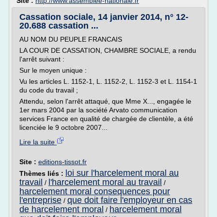
Site :
http://www.assemblee-nationale.fr
Cassation sociale, 14 janvier 2014, n° 12-
20.688 cassation ...
AU NOM DU PEUPLE FRANCAIS
LA COUR DE CASSATION, CHAMBRE SOCIALE, a rendu
l'arrêt suivant :
Sur le moyen unique :
Vu les articles L. 1152-1, L. 1152-2, L. 1152-3 et L. 1154-1
du code du travail ;
Attendu, selon l'arrêt attaqué, que Mme X..., engagée le
1er mars 2004 par la société Arvato communication
services France en qualité de chargée de clientèle, a été
licenciée le 9 octobre 2007...
Lire la suite
Site :
editions-tissot.fr
loi sur l'harcelement moral au
Thèmes liés :
travail
l'harcelement moral au travail
/
/
harcelement moral consequences pour
l'entreprise
que doit faire l'employeur en cas
/
de harcelement moral
harcelement moral
/