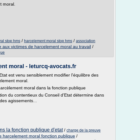
t moral.
/
/
ral stop hms
harcelement moral stop hms
association
e aux victimes de harcelement moral au travail
/
que
nt moral - leturcq-avocats.fr
'Etat est venu sensiblement modifier l'équilibre des
èlement moral.
arcèlement moral dans la fonction publique
ection du contentieux du Conseil d'Etat détermine dans
 des agissements...
s la fonction publique d'etat
/
charge de la preuve
e harcelement moral fonction publique
/