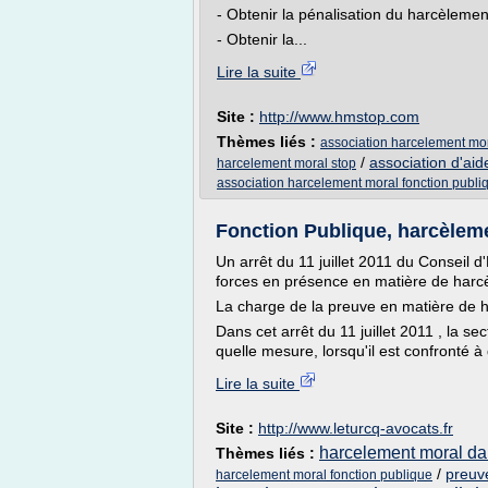
- Obtenir la pénalisation du harcèlemen
- Obtenir la...
Lire la suite
Site :
http://www.hmstop.com
Thèmes liés :
association harcelement mo
/
association d'aid
harcelement moral stop
association harcelement moral fonction publi
Fonction Publique, harcèleme
Un arrêt du 11 juillet 2011 du Conseil d
forces en présence en matière de harc
La charge de la preuve en matière de h
Dans cet arrêt du 11 juillet 2011 , la s
quelle mesure, lorsqu'il est confronté à
Lire la suite
Site :
http://www.leturcq-avocats.fr
harcelement moral dan
Thèmes liés :
/
preuv
harcelement moral fonction publique