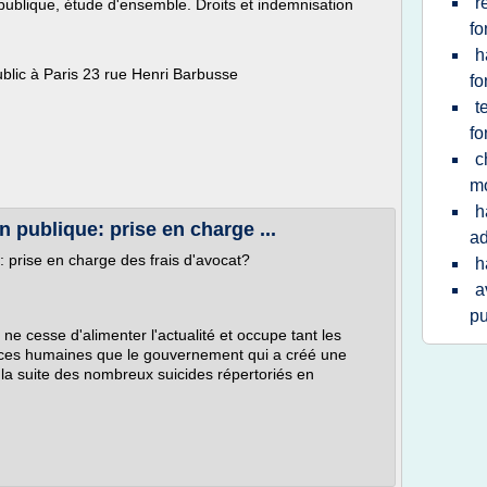
r
publique, étude d'ensemble. Droits et indemnisation
fo
.
h
ublic à Paris 23 rue Henri Barbusse
fo
t
fo
c
mo
h
 publique: prise en charge ...
ad
: prise en charge des frais d'avocat?
h
a
pu
 ne cesse d'alimenter l'actualité et occupe tant les
ces humaines que le gouvernement qui a créé une
 la suite des nombreux suicides répertoriés en