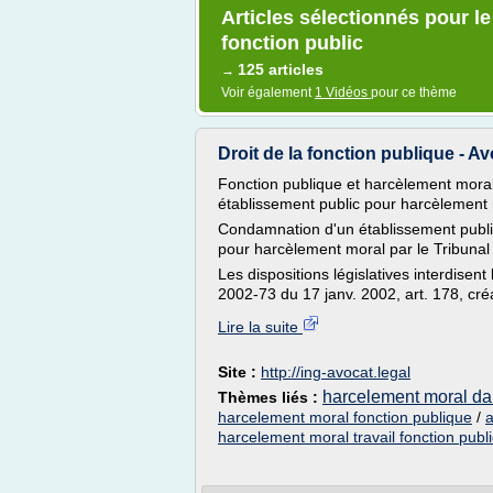
Articles sélectionnés pour l
fonction public
125 articles
→
Voir également
1 Vidéos
pour ce thème
Droit de la fonction publique - A
Fonction publique et harcèlement moral
établissement public pour harcèlement 
Condamnation d'un établissement publi
pour harcèlement moral par le Tribunal a
Les dispositions législatives interdisent
2002-73 du 17 janv. 2002, art. 178, créa
Lire la suite
Site :
http://ing-avocat.legal
harcelement moral dan
Thèmes liés :
harcelement moral fonction publique
/
a
harcelement moral travail fonction publ