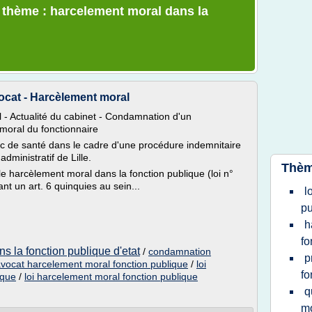
e thème : harcelement moral dans la
vocat - Harcèlement moral
 - Actualité du cabinet - Condamnation d'un
moral du fonctionnaire
c de santé dans le cadre d'une procédure indemnitaire
dministratif de Lille.
Thèm
 le harcèlement moral dans la fonction publique (loi n°
nt un art. 6 quinquies au sein...
l
pu
h
fo
s la fonction publique d'etat
/
condamnation
p
vocat harcelement moral fonction publique
/
loi
fo
ique
/
loi harcelement moral fonction publique
q
mo