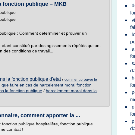
a fonction publique – MKB
d
publique
fo
publique
v
fa
 publique : Comment déterminer et prouver un
l
pu
étant constitué par des agissements répétés qui ont
a
 des conditions de travail...
fo
s
da
h
s la fonction publique d'etat
/
comment prouver le
/
que faire en cas de harcelement moral fonction
fo
ns la fonction publique
/
harcelement moral dans la
p
mo
p
fo
nnaire, comment apporter la ...
p
 fonction publique hospitalière, fonction publique
da
même combat !