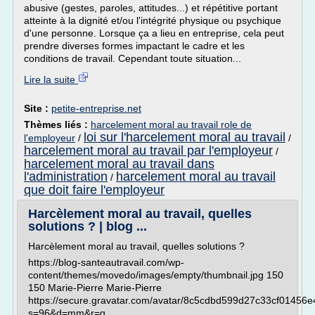
abusive (gestes, paroles, attitudes...) et répétitive portant
atteinte à la dignité et/ou l'intégrité physique ou psychique
d'une personne. Lorsque ça a lieu en entreprise, cela peut
prendre diverses formes impactant le cadre et les
conditions de travail. Cependant toute situation...
Lire la suite
Site :
petite-entreprise.net
Thèmes liés :
harcelement moral au travail role de
loi sur l'harcelement moral au travail
l'employeur
/
/
harcelement moral au travail par l'employeur
/
harcelement moral au travail dans
l'administration
harcelement moral au travail
/
que doit faire l'employeur
Harcèlement moral au travail, quelles
solutions ? | blog ...
Harcèlement moral au travail, quelles solutions ?
https://blog-santeautravail.com/wp-
content/themes/movedo/images/empty/thumbnail.jpg 150
150 Marie-Pierre Marie-Pierre
https://secure.gravatar.com/avatar/8c5cdbd599d27c33cf01456
s=96&d=mm&r=g