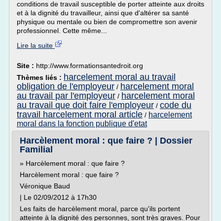
conditions de travail susceptible de porter atteinte aux droits
et à la dignité du travailleur, ainsi que d'altérer sa santé
physique ou mentale ou bien de compromettre son avenir
professionnel. Cette même...
Lire la suite
Site :
http://www.formationsantedroit.org
harcelement moral au travail
Thèmes liés :
obligation de l'employeur
harcelement moral
/
au travail par l'employeur
harcelement moral
/
au travail que doit faire l'employeur
code du
/
travail harcelement moral article
harcelement
/
moral dans la fonction publique d'etat
Harcèlement moral : que faire ? | Dossier
Familial
» Harcèlement moral : que faire ?
Harcèlement moral : que faire ?
Véronique Baud
| Le 02/09/2012 à 17h30
Les faits de harcèlement moral, parce qu'ils portent
atteinte à la dignité des personnes, sont très graves. Pour