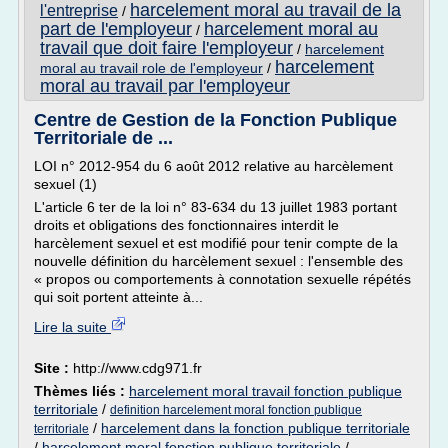
harcelement moral au travail de la
l'entreprise
/
part de l'employeur
harcelement moral au
/
travail que doit faire l'employeur
/
harcelement
harcelement
moral au travail role de l'employeur
/
moral au travail par l'employeur
Centre de Gestion de la Fonction Publique
Territoriale de ...
LOI n° 2012-954 du 6 août 2012 relative au harcèlement
sexuel (1)
L'article 6 ter de la loi n° 83-634 du 13 juillet 1983 portant
droits et obligations des fonctionnaires interdit le
harcèlement sexuel et est modifié pour tenir compte de la
nouvelle définition du harcèlement sexuel : l'ensemble des
« propos ou comportements à connotation sexuelle répétés
qui soit portent atteinte à...
Lire la suite
Site :
http://www.cdg971.fr
Thèmes liés :
harcelement moral travail fonction publique
territoriale
/
definition harcelement moral fonction publique
/
harcelement dans la fonction publique territoriale
territoriale
/
harcelement moral fonction publique territoriale
/