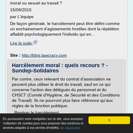
moral ou sexuel au travail ?
15/09/2015
par L'équipe
De façon générale, le harcèlement peut être défini comme
un enchainement d'agissements hostiles dont la répétition
affaiblit psychologiquement l'individu qui en...
Lire la suite
Site :
http://blog.lawcracy.com
Harcèlement moral : quels recours ? -
Sundep-Solidaires
Par contre, ceux relevant du contrat d'association ne
peuvent plus utiliser le droit du travail, sauf en ce qui
concerne l'action des délégués du personnel et du
CHSCT (Comité d'Hygiène, de Sécurité et des Conditions
de Travail). Ils ne pourront plus faire référence qu'aux
règles de la fonction publique.
Repérer le harcèlement
En poursuivant votre navigation sur ce site, vous acceptez
Si le harcèlement peut naître de façon anodine, il...
X
l'utilisation de cookies pour vous proposer des contenus et
services adaptés à vos centres d'intérêts.
Lire la suite
En savoir plus