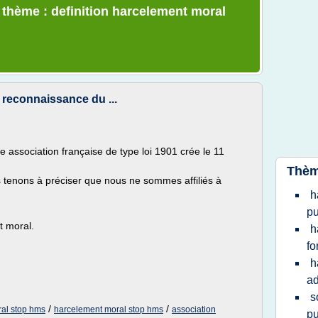
e thème : definition harcelement moral
 reconnaissance du ...
 association française de type loi 1901 crée le 11
Thèm
 tenons à préciser que nous ne sommes affiliés à
h
pu
t moral.
h
fo
h
ad
s
/
/
ral stop hms
harcelement moral stop hms
association
pu