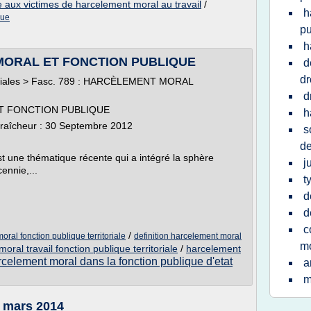
e aux victimes de harcelement moral au travail
/
h
que
pu
h
 MORAL ET FONCTION PUBLIQUE
d
dr
ritoriales > Fasc. 789 : HARCÈLEMENT MORAL
d
ET FONCTION PUBLIQUE
h
de fraîcheur : 30 Septembre 2012
s
de
st une thématique récente qui a intégré la sphère
j
ennie,...
t
d
d
c
/
ral fonction publique territoriale
definition harcelement moral
mo
oral travail fonction publique territoriale
/
harcelement
rcelement moral dans la fonction publique d'etat
a
m
 mars 2014