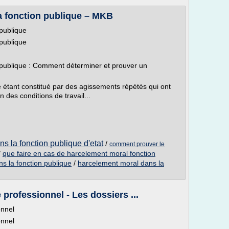
a fonction publique – MKB
publique
publique
 publique : Comment déterminer et prouver un
étant constitué par des agissements répétés qui ont
 des conditions de travail...
s la fonction publique d'etat
/
comment prouver le
/
que faire en cas de harcelement moral fonction
ns la fonction publique
/
harcelement moral dans la
professionnel - Les dossiers ...
onnel
onnel