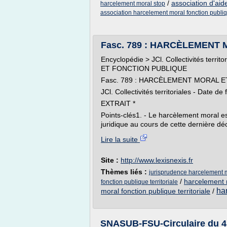
/
association d'aid
harcelement moral stop
association harcelement moral fonction publi
Fasc. 789 : HARCÈLEMENT
Encyclopédie > JCl. Collectivités ter
ET FONCTION PUBLIQUE
Fasc. 789 : HARCÈLEMENT MORAL 
JCl. Collectivités territoriales - Date 
EXTRAIT *
Points-clés1. - Le harcèlement moral e
juridique au cours de cette dernière déc
Lire la suite
Site :
http://www.lexisnexis.fr
Thèmes liés :
jurisprudence harcelement mo
/
harcelement m
fonction publique territoriale
ha
moral fonction publique territoriale
/
SNASUB-FSU-Circulaire du 4